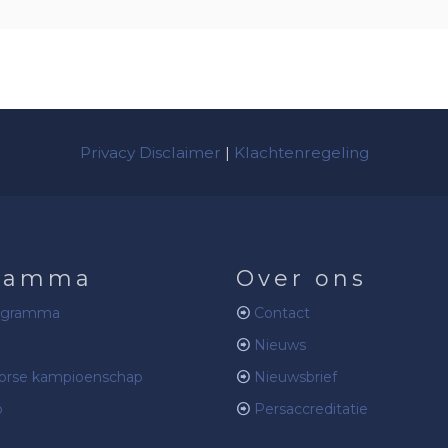
Privacy Disclaimer
|
Klachtenregeling
ramma
Over ons
ogramma
Contact
Nieuws
rse kampioenschap
Nieuwsbrief
b
Persaccreditatie