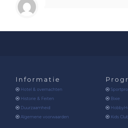
Informatie
Prog
Hotel & overnachten
Sportpr
Historie & Feiten
Bixie
Duurzaamheid
HobbyHo
Algemene voorwaarden
Kids Clu