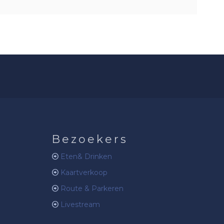
Bezoekers
Eten& Drinken
Kaartverkoop
Route & Parkeren
Livestream