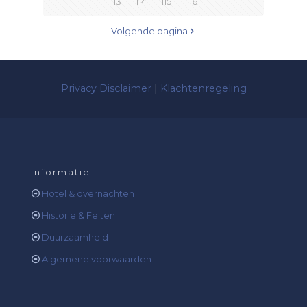
113
114
115
116
Volgende pagina
Privacy Disclaimer
|
Klachtenregeling
Informatie
Hotel & overnachten
Historie & Feiten
Duurzaamheid
Algemene voorwaarden