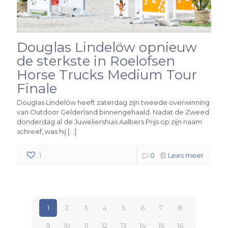
Douglas Lindelöw opnieuw
de sterkste in Roelofsen
Horse Trucks Medium Tour
Finale
Douglas Lindelöw heeft zaterdag zijn tweede overwinning
van Outdoor Gelderland binnengehaald. Nadat de Zweed
donderdag al de Juweliershuis Aalbers Prijs op zijn naam
schreef, was hij
[…]
1
0
Lees meer
1
2
3
4
5
6
7
8
9
10
11
12
13
14
15
16