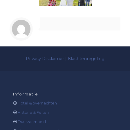
Privacy Disclaimer
|
Klachtenregeling
Informatie
Hotel & overnachten
Historie & Feiten
Duurzaamheid