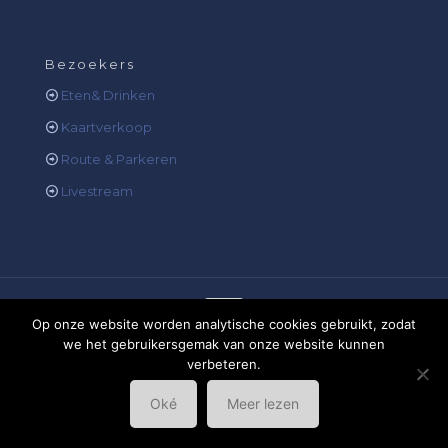
Bezoekers
Eten& Drinken
Kaartverkoop
Route & Parkeren
Livestream
Op onze website worden analytische cookies gebruikt, zodat
we het gebruikersgemak van onze website kunnen
Outdoor Gelderland, ontwikkeld door
Virtuele Helden
,
verbeteren.
2021
Oké
Meer lezen