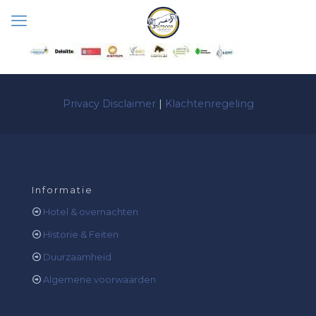
Privacy Disclaimer
|
Klachtenregeling
Informatie
Hotel & overnachten
Historie & Feiten
Duurzaamheid
Algemene voorwaarden