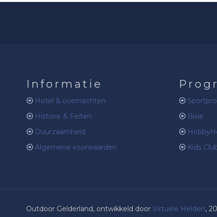
Informatie
Prog
Hotel & overnachten
Sportpr
Historie & Feiten
Bixie
Duurzaamheid
HobbyHo
Algemene voorwaarden
Kids Clu
Outdoor Gelderland, ontwikkeld door
Virtuele Helden
, 2