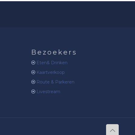
Bezoekers
Eten& Drinken
Kaartverkoop
Route & Parkeren
Livestream