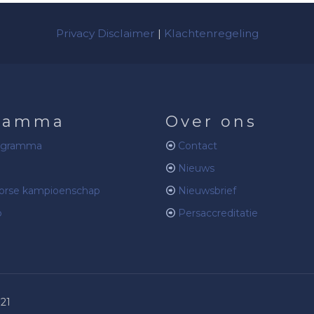
Privacy Disclaimer
|
Klachtenregeling
ramma
Over ons
ogramma
Contact
Nieuws
rse kampioenschap
Nieuwsbrief
b
Persaccreditatie
021