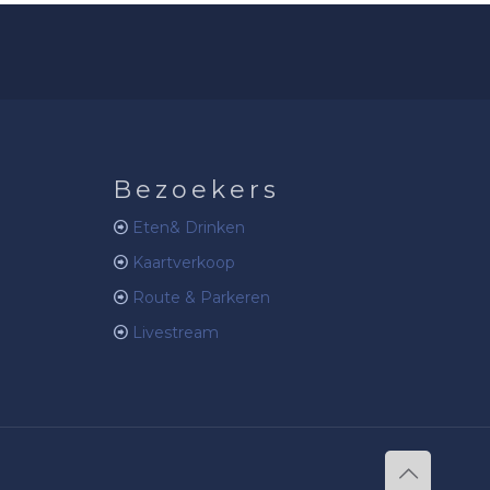
Bezoekers
Eten& Drinken
Kaartverkoop
Route & Parkeren
Livestream