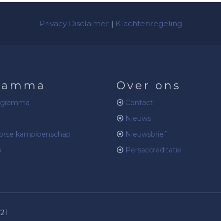
Privacy Disclaimer
|
Klachtenregeling
ramma
Over ons
ogramma
Contact
Nieuws
rse kampioenschap
Nieuwsbrief
b
Persaccreditatie
021