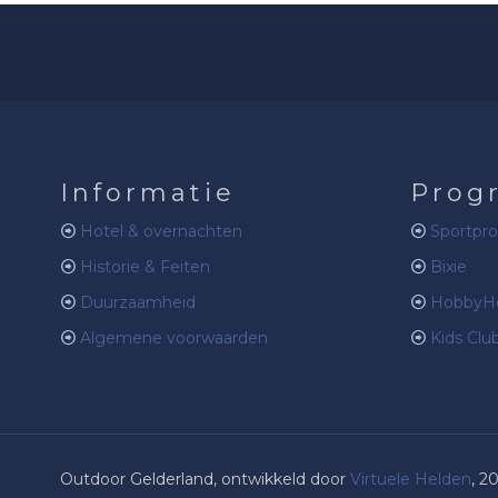
Informatie
Prog
Hotel & overnachten
Sportpr
Historie & Feiten
Bixie
Duurzaamheid
HobbyHo
Algemene voorwaarden
Kids Clu
Outdoor Gelderland, ontwikkeld door
Virtuele Helden
, 2