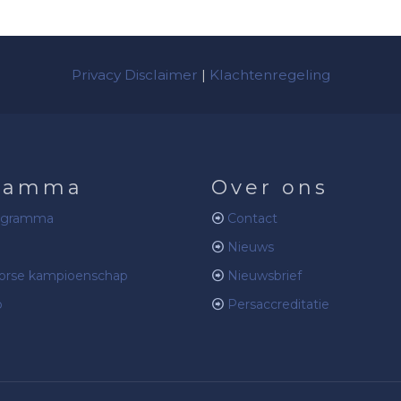
Privacy Disclaimer
|
Klachtenregeling
ramma
Over ons
ogramma
Contact
Nieuws
rse kampioenschap
Nieuwsbrief
b
Persaccreditatie