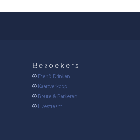
Bezoekers
Eten& Drinken
Kaartverkoop
Route & Parkeren
Livestream