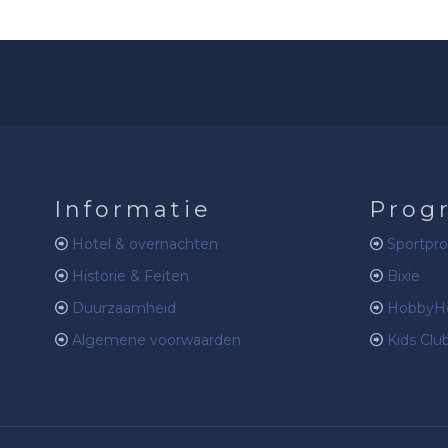
Informatie
Prog
Hotel & overnachten
Sportpr
Historie & Feiten
Bixie
Duurzaamheid
HobbyHo
Algemene voorwaarden
Kids Clu