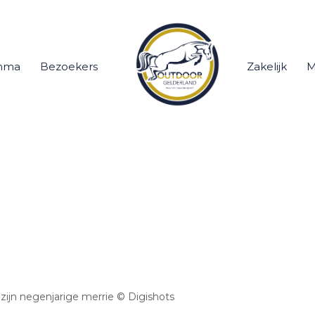
mma
Bezoekers
Zakelijk
M
s zijn negenjarige merrie © Digishots