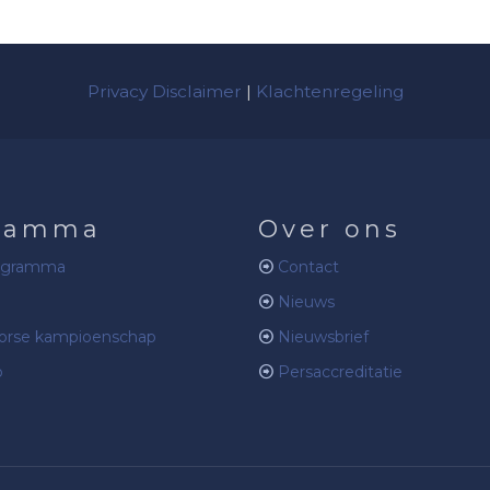
Privacy Disclaimer
|
Klachtenregeling
ramma
Over ons
ogramma
Contact
Nieuws
rse kampioenschap
Nieuwsbrief
b
Persaccreditatie