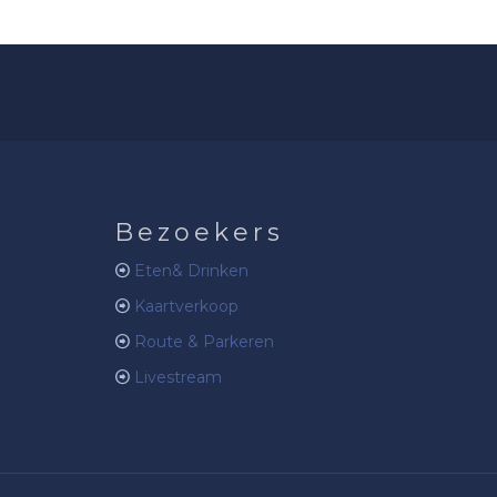
Bezoekers
Eten& Drinken
Kaartverkoop
Route & Parkeren
Livestream