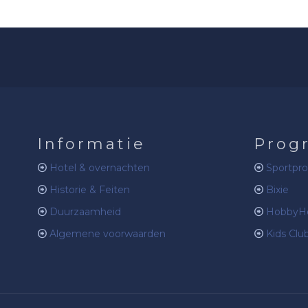
Informatie
Prog
Hotel & overnachten
Sportpr
Historie & Feiten
Bixie
Duurzaamheid
HobbyHo
Algemene voorwaarden
Kids Clu