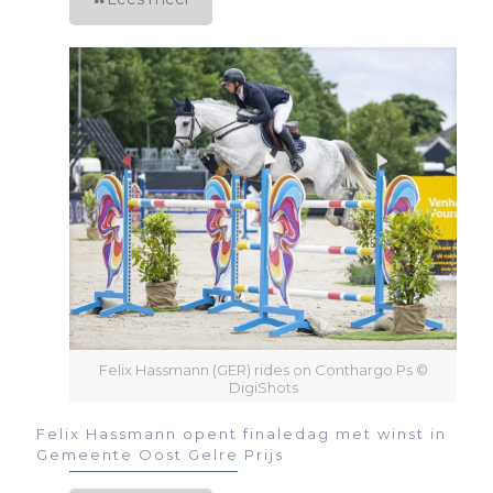
Felix Hassmann (GER) rides on Conthargo Ps ©
DigiShots
Felix Hassmann opent finaledag met winst in
Gemeente Oost Gelre Prijs