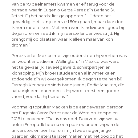
Van de 79 deelnemers kwamen er elf terug voor de
barrage, waarin Eugenio Garza Perez zijn Bariano (v.
Jetset-D) het hardst liet galopperen. “Hij deed het
geweldig. Het is mijn eerste 1.50m paard, maar daar doe
ik hem mee te kort. Met hem won ik individueel goud bij
de junioren en reed ik mijn eerste landenwedstrijd. Hij
brengt mij op plaatsen waar ik alleen maar van kon
dromen.”
Perez verliet Mexico met zijn ouders toen hij veertien was
en woont sindsdien in Wellington. “In Mexico was werd
het te gevaarlijk. Teveel geweld, schietpartijen en
kidnapping. Mijn broers studeerden al in Amerika en
zodoende zijn wij overgekomen. Ik begon te trainen bij
Darragh Kenney en sinds twee jaar bij Eddie Macken, die
natuurlijk een fenomeen is. Hij wordt eerst een goede
vriend, voordat hij trainer is. “
Voormalig topruiter Macken is de aangewezen persoon
om Eugenio Garza Perez naar de Wereldruiterspelen
2018 te coachen. “Dat is ons doel. Daarvoor zijn we nu
ook in Europa. Ik heb nu een paar maanden vrij van de
universiteit en ben hier om mijn twee negenjarige
paarden kilometers te laten maken met het oog op het