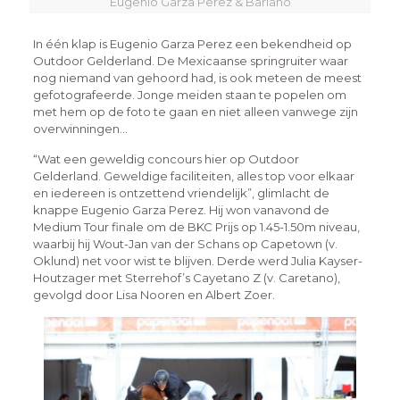
Eugenio Garza Perez & Bariano
In één klap is Eugenio Garza Perez een bekendheid op
Outdoor Gelderland. De Mexicaanse springruiter waar
nog niemand van gehoord had, is ook meteen de meest
gefotografeerde. Jonge meiden staan te popelen om
met hem op de foto te gaan en niet alleen vanwege zijn
overwinningen…
“Wat een geweldig concours hier op Outdoor
Gelderland. Geweldige faciliteiten, alles top voor elkaar
en iedereen is ontzettend vriendelijk”, glimlacht de
knappe Eugenio Garza Perez. Hij won vanavond de
Medium Tour finale om de BKC Prijs op 1.45-1.50m niveau,
waarbij hij Wout-Jan van der Schans op Capetown (v.
Oklund) net voor wist te blijven. Derde werd Julia Kayser-
Houtzager met Sterrehof’s Cayetano Z (v. Caretano),
gevolgd door Lisa Nooren en Albert Zoer.