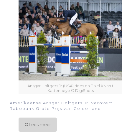
Ansgar Holtgers Jr (USA) rides on Pixel K van t
Kattenheye © DigiShots
Amerikaanse Ansgar Holtgers Jr. verovert
Rabobank Grote Prijs van Gelderland
Lees meer