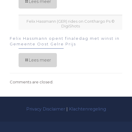
Lees meer
Felix Hassmann (GER) rides on Conthargo Ps ©
DigiShots
Felix Hassmann opent finaledag met winst in
Gemeente Oost Gelre Prijs
Lees meer
Comments are closed.
Privacy Disclaimer
|
Klachtenregeling