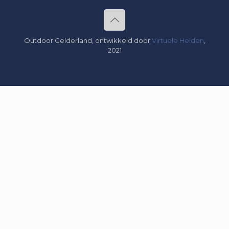
Outdoor Gelderland, ontwikkeld door
Virtuele Helden
,
2021