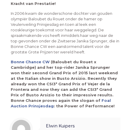
Kracht van Prestatie!
In 2006 kwam de wonderschone dochter van gouden
olympiër Baloubet du Rouet onder de hamer op
Veulenveiling Prinsjesdag en toen al leek een
rooskleurige toekomst voor haar weggelegd. De
spraakmakende vos heeft inmiddels haar weg naar de
top gevonden onder de Zwitserse Janika Sprunger, die in
Bonne Chance CW een aanstormend talent voor de
grootste Grote Prijzen ter wereld heeft.
Bonne Chance CW
(Baloubet du Rouet x
Cambridge) and her top-rider Janika Sprunger
won their second Grand Prix of 2015 last weekend
at the Italian show in Busto Arsizio. Recently they
already won the CSI3* Grand Prix of Vejer de la
Frontera and now they can add the CSI3* Grand
Prix of Busto Arsizio to their impressive results.
Bonne Chance proves again the slogan of
Foal
Auction Prinsjesdag
: the Power of Performance!
Elwin Kuipers