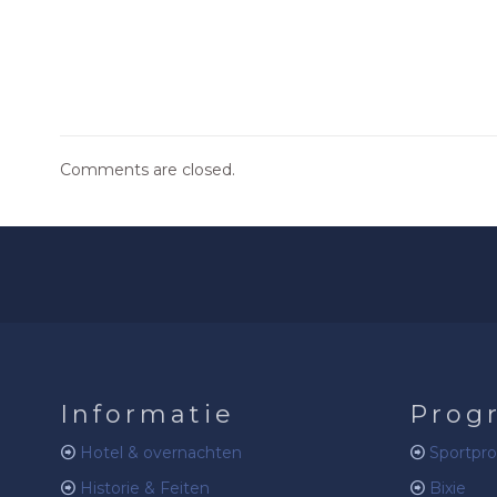
Comments are closed.
Informatie
Prog
Hotel & overnachten
Sportpr
Historie & Feiten
Bixie