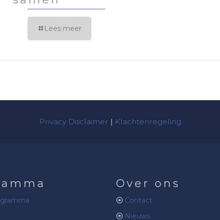
Lees meer
Privacy Disclaimer
|
Klachtenregeling
ramma
Over ons
ogramma
Contact
Nieuws