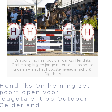
Van ponyring naar podium: dankzij Hendriks
Omheining krijgen jonge ruiters de kans om te
groeien – met het hoogste niveau in zicht. ©
Digishots
Hendriks Omheining zet
poort open voor
jeugdtalent op Outdoor
Gelderland