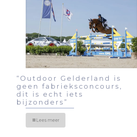
“Outdoor Gelderland is
geen fabrieksconcours,
dit is echt iets
bijzonders”
Lees meer