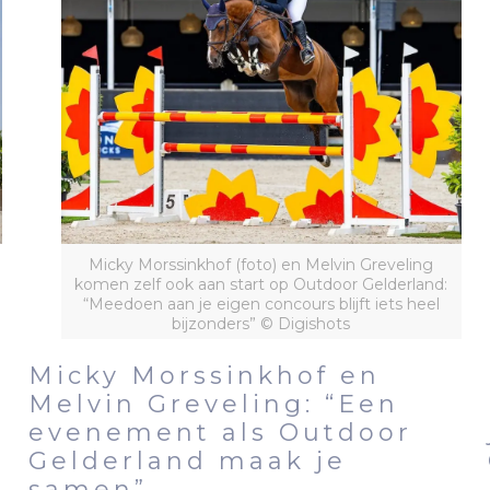
Micky Morssinkhof (foto) en Melvin Greveling
komen zelf ook aan start op Outdoor Gelderland:
“Meedoen aan je eigen concours blijft iets heel
bijzonders” © Digishots
Micky Morssinkhof en
Melvin Greveling: “Een
evenement als Outdoor
Gelderland maak je
samen”