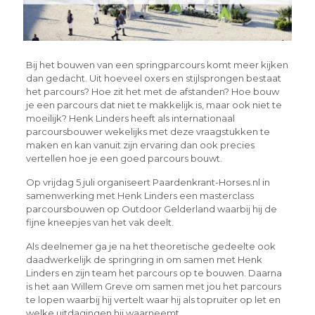
Bij het bouwen van een springparcours komt meer kijken
dan gedacht. Uit hoeveel oxers en stijlsprongen bestaat
het parcours? Hoe zit het met de afstanden? Hoe bouw
je een parcours dat niet te makkelijk is, maar ook niet te
moeilijk? Henk Linders heeft als internationaal
parcoursbouwer wekelijks met deze vraagstukken te
maken en kan vanuit zijn ervaring dan ook precies
vertellen hoe je een goed parcours bouwt.
Op vrijdag 5 juli organiseert Paardenkrant-Horses.nl in
samenwerking met Henk Linders een masterclass
parcoursbouwen op Outdoor Gelderland waarbij hij de
fijne kneepjes van het vak deelt.
Als deelnemer ga je na het theoretische gedeelte ook
daadwerkelijk de springring in om samen met Henk
Linders en zijn team het parcours op te bouwen. Daarna
is het aan Willem Greve om samen met jou het parcours
te lopen waarbij hij vertelt waar hij als topruiter op let en
welke uitdagingen hij waarneemt.