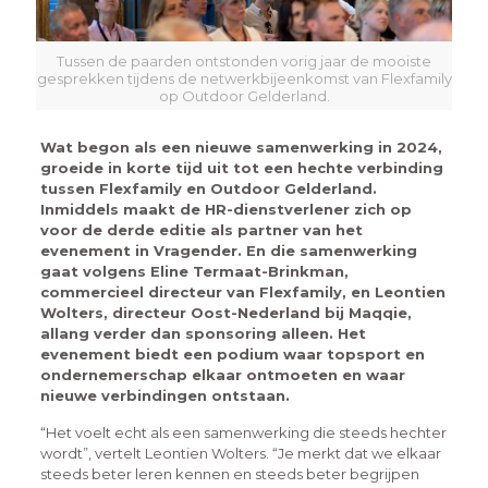
Tussen de paarden ontstonden vorig jaar de mooiste
gesprekken tijdens de netwerkbijeenkomst van Flexfamily
op Outdoor Gelderland.
Wat begon als een nieuwe samenwerking in 2024,
groeide in korte tijd uit tot een hechte verbinding
tussen Flexfamily en Outdoor Gelderland.
Inmiddels maakt de HR-dienstverlener zich op
voor de derde editie als partner van het
evenement in Vragender. En die samenwerking
gaat volgens Eline Termaat-Brinkman,
commercieel directeur van Flexfamily, en Leontien
Wolters, directeur Oost-Nederland bij Maqqie,
allang verder dan sponsoring alleen. Het
evenement biedt een podium waar topsport en
ondernemerschap elkaar ontmoeten en waar
nieuwe verbindingen ontstaan.
“Het voelt echt als een samenwerking die steeds hechter
wordt”, vertelt Leontien Wolters. “Je merkt dat we elkaar
steeds beter leren kennen en steeds beter begrijpen