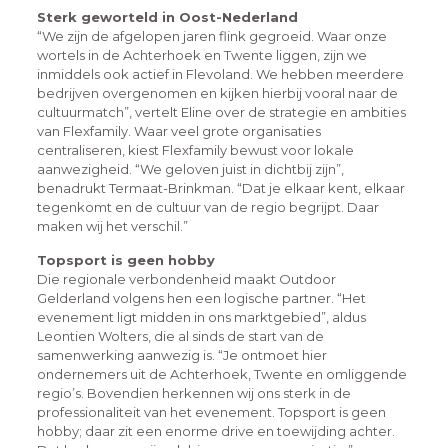
Sterk geworteld in Oost-Nederland
“We zijn de afgelopen jaren flink gegroeid. Waar onze
wortels in de Achterhoek en Twente liggen, zijn we
inmiddels ook actief in Flevoland. We hebben meerdere
bedrijven overgenomen en kijken hierbij vooral naar de
cultuurmatch”, vertelt Eline over de strategie en ambities
van Flexfamily. Waar veel grote organisaties
centraliseren, kiest Flexfamily bewust voor lokale
aanwezigheid. “We geloven juist in dichtbij zijn”,
benadrukt Termaat-Brinkman. “Dat je elkaar kent, elkaar
tegenkomt en de cultuur van de regio begrijpt. Daar
maken wij het verschil.”
Topsport is geen hobby
Die regionale verbondenheid maakt Outdoor
Gelderland volgens hen een logische partner. “Het
evenement ligt midden in ons marktgebied”, aldus
Leontien Wolters, die al sinds de start van de
samenwerking aanwezig is. “Je ontmoet hier
ondernemers uit de Achterhoek, Twente en omliggende
regio’s. Bovendien herkennen wij ons sterk in de
professionaliteit van het evenement. Topsport is geen
hobby; daar zit een enorme drive en toewijding achter.