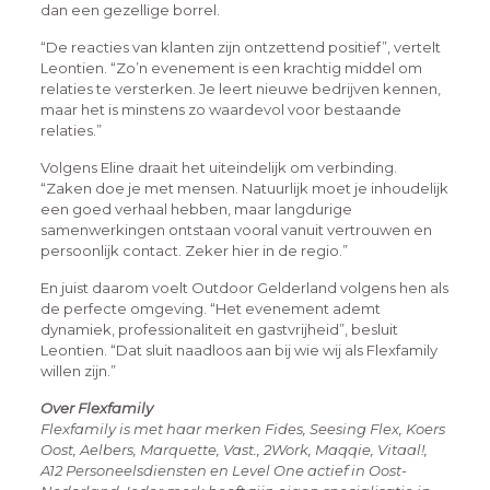
dan een gezellige borrel.
“De reacties van klanten zijn ontzettend positief”, vertelt
Leontien. “Zo’n evenement is een krachtig middel om
relaties te versterken. Je leert nieuwe bedrijven kennen,
maar het is minstens zo waardevol voor bestaande
relaties.”
Volgens Eline draait het uiteindelijk om verbinding.
“Zaken doe je met mensen. Natuurlijk moet je inhoudelijk
een goed verhaal hebben, maar langdurige
samenwerkingen ontstaan vooral vanuit vertrouwen en
persoonlijk contact. Zeker hier in de regio.”
En juist daarom voelt Outdoor Gelderland volgens hen als
de perfecte omgeving. “Het evenement ademt
dynamiek, professionaliteit en gastvrijheid”, besluit
Leontien. “Dat sluit naadloos aan bij wie wij als Flexfamily
willen zijn.”
Over Flexfamily
Flexfamily is met haar merken Fides, Seesing Flex, Koers
Oost, Aelbers, Marquette, Vast., 2Work, Maqqie, Vitaal!,
A12 Personeelsdiensten en Level One actief in Oost-