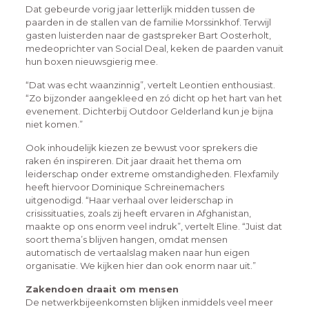
Dat gebeurde vorig jaar letterlijk midden tussen de
paarden in de stallen van de familie Morssinkhof. Terwijl
gasten luisterden naar de gastspreker Bart Oosterholt,
medeoprichter van Social Deal, keken de paarden vanuit
hun boxen nieuwsgierig mee.
“Dat was echt waanzinnig”, vertelt Leontien enthousiast.
“Zo bijzonder aangekleed en zó dicht op het hart van het
evenement. Dichterbij Outdoor Gelderland kun je bijna
niet komen.”
Ook inhoudelijk kiezen ze bewust voor sprekers die
raken én inspireren. Dit jaar draait het thema om
leiderschap onder extreme omstandigheden. Flexfamily
heeft hiervoor Dominique Schreinemachers
uitgenodigd. “Haar verhaal over leiderschap in
crisissituaties, zoals zij heeft ervaren in Afghanistan,
maakte op ons enorm veel indruk”, vertelt Eline. “Juist dat
soort thema’s blijven hangen, omdat mensen
automatisch de vertaalslag maken naar hun eigen
organisatie. We kijken hier dan ook enorm naar uit.”
Zakendoen draait om mensen
De netwerkbijeenkomsten blijken inmiddels veel meer