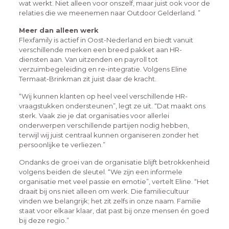
wat werkt. Niet alleen voor onszelf, maar juist ook voor de
relaties die we meenemen naar Outdoor Gelderland. ”
Meer dan alleen werk
Flexfamily is actief in Oost-Nederland en biedt vanuit
verschillende merken een breed pakket aan HR-
diensten aan. Van uitzenden en payroll tot
verzuimbegeleiding en re-integratie. Volgens Eline
Termaat-Brinkman zit juist daar de kracht.
“Wij kunnen klanten op heel veel verschillende HR-
vraagstukken ondersteunen”, legt ze uit. “Dat maakt ons
sterk. Vaak zie je dat organisaties voor allerlei
onderwerpen verschillende partijen nodig hebben,
terwijl wij juist centraal kunnen organiseren zonder het
persoonlijke te verliezen.”
Ondanks de groei van de organisatie blijft betrokkenheid
volgens beiden de sleutel. “We zijn een informele
organisatie met veel passie en emotie”, vertelt Eline. “Het
draait bij ons niet alleen om werk. Die familiecultuur
vinden we belangrijk; het zit zelfs in onze naam. Familie
staat voor elkaar klaar, dat past bij onze mensen én goed
bij deze regio.”