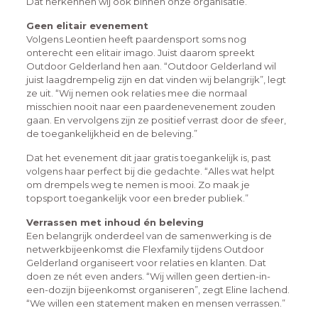
Dat herkennen wij ook binnen onze organisatie.”
Geen elitair evenement
Volgens Leontien heeft paardensport soms nog
onterecht een elitair imago. Juist daarom spreekt
Outdoor Gelderland hen aan. “Outdoor Gelderland wil
juist laagdrempelig zijn en dat vinden wij belangrijk”, legt
ze uit. “Wij nemen ook relaties mee die normaal
misschien nooit naar een paardenevenement zouden
gaan. En vervolgens zijn ze positief verrast door de sfeer,
de toegankelijkheid en de beleving.”
Dat het evenement dit jaar gratis toegankelijk is, past
volgens haar perfect bij die gedachte. “Alles wat helpt
om drempels weg te nemen is mooi. Zo maak je
topsport toegankelijk voor een breder publiek.”
Verrassen met inhoud én beleving
Een belangrijk onderdeel van de samenwerking is de
netwerkbijeenkomst die Flexfamily tijdens Outdoor
Gelderland organiseert voor relaties en klanten. Dat
doen ze nét even anders. “Wij willen geen dertien-in-
een-dozijn bijeenkomst organiseren”, zegt Eline lachend.
“We willen een statement maken en mensen verrassen.”