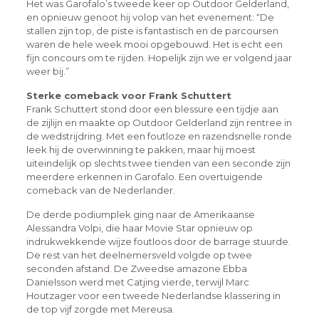
Het was Garofalo’s tweede keer op Outdoor Gelderland,
en opnieuw genoot hij volop van het evenement: “De
stallen zijn top, de piste is fantastisch en de parcoursen
waren de hele week mooi opgebouwd. Het is echt een
fijn concours om te rijden. Hopelijk zijn we er volgend jaar
weer bij.”
Sterke comeback voor Frank Schuttert
Frank Schuttert stond door een blessure een tijdje aan
de zijlijn en maakte op Outdoor Gelderland zijn rentree in
de wedstrijdring. Met een foutloze en razendsnelle ronde
leek hij de overwinning te pakken, maar hij moest
uiteindelijk op slechts twee tienden van een seconde zijn
meerdere erkennen in Garofalo. Een overtuigende
comeback van de Nederlander.
De derde podiumplek ging naar de Amerikaanse
Alessandra Volpi, die haar Movie Star opnieuw op
indrukwekkende wijze foutloos door de barrage stuurde.
De rest van het deelnemersveld volgde op twee
seconden afstand. De Zweedse amazone Ebba
Danielsson werd met Catjing vierde, terwijl Marc
Houtzager voor een tweede Nederlandse klassering in
de top vijf zorgde met Mereusa.