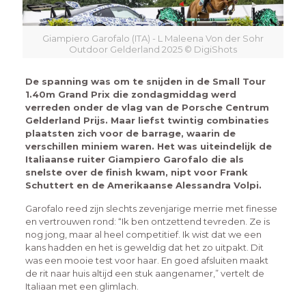
Giampiero Garofalo (ITA) - L Maleena Von der Sohr
Outdoor Gelderland 2025 © DigiShots
De spanning was om te snijden in de Small Tour
1.40m Grand Prix die zondagmiddag werd
verreden onder de vlag van de Porsche Centrum
Gelderland Prijs. Maar liefst twintig combinaties
plaatsten zich voor de barrage, waarin de
verschillen miniem waren. Het was uiteindelijk de
Italiaanse ruiter Giampiero Garofalo die als
snelste over de finish kwam, nipt voor Frank
Schuttert en de Amerikaanse Alessandra Volpi.
Garofalo reed zijn slechts zevenjarige merrie met finesse
en vertrouwen rond: “Ik ben ontzettend tevreden. Ze is
nog jong, maar al heel competitief. Ik wist dat we een
kans hadden en het is geweldig dat het zo uitpakt. Dit
was een mooie test voor haar. En goed afsluiten maakt
de rit naar huis altijd een stuk aangenamer,” vertelt de
Italiaan met een glimlach.