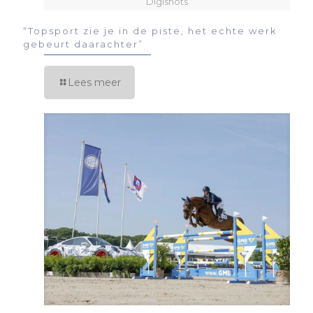
Digishots
“Topsport zie je in de piste, het echte werk
gebeurt daarachter”
Lees meer