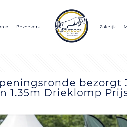
mma
Bezoekers
Zakelijk
M
peningsronde bezorgt
n 1.35m Drieklomp Prij