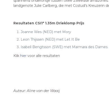
spannend onderonsje tussen twee Zweedse amazones. Is
landgenote Julie Carlberg, die met Ccstud’s Kreuzerin 
Resultaten CSI1* 1.35m Drieklomp Prijs
Joanne Wes (NED) met Mory
Leon Thijssen (NED) met Let It Be
Isabell Bengtsson (SWE) met Marmara des Dames
Klik
hier
voor alle resultaten
Auteur: Aline van der Waaij