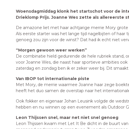
Woensdagmiddag klonk het startschot voor de inter
Drieklomp Prijs. Joanne Wes zette als allereerste 
De amazone liet met haar achtjarige merrie Mory grote n
Als eerste starter was het lange tijd nagelbijten of haar t
genoeg zou zijn voor de winst? Dat had ik echt niet ver
“Morgen gewoon weer werken”
De combinatie hield gedurende de hele rubriek stand, 
voor Joanne Wes, die naast haar sportieve ambities ook 
zaterdag en zondag ben ik er zeker weer bij. Dit smaakt
Van IBOP tot internationale piste
Met Mory, de merrie waarmee Joanne haar zege boekte, 
heeft het duo samen de overstap naar het internationa
Ook fokker en eigenaar Johan Leusink volgde de wedstri
hebben en nu winnen op een evenement als Outdoor Ge
Leon Thijssen snel, maar net niet snel genoeg
Leon Thijssen kwam met Let It Be dicht in de buurt va