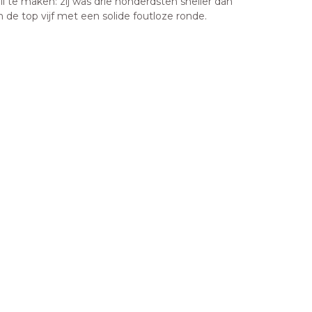
e maken: zij was drie honderdsten sneller dan
de top vijf met een solide foutloze ronde.