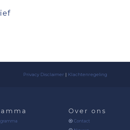
ief
Privacy Disclaimer
|
Klachtenregeling
ramma
Over ons
ogramma
Contact