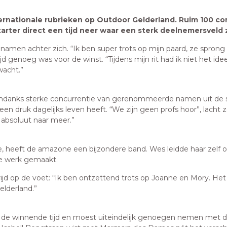
nationale rubrieken op Outdoor Gelderland. Ruim 100 combi
starter direct een tijd neer waar een sterk deelnemersveld 
amen achter zich. “Ik ben super trots op mijn paard, ze sprong f
ijd genoeg was voor de winst. “Tijdens mijn rit had ik niet het ide
wacht.”
ondanks sterke concurrentie van gerenommeerde namen uit de sp
een druk dagelijks leven heeft. “We zijn geen profs hoor”, lach
 absoluut naar meer.”
heeft de amazone een bijzondere band. Wes leidde haar zelf op
le werk gemaakt.
jd op de voet: “Ik ben ontzettend trots op Joanne en Mory. Het
lderland.”
n de winnende tijd en moest uiteindelijk genoegen nemen met d