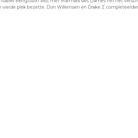
abell Bengtsson wist met Marmara des Dames nét het verschil t
de vierde plek bezette. Don Willemsen en Drake Z completeerden 