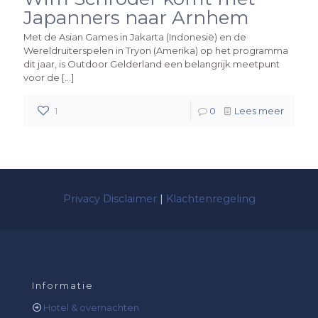
Japanners naar Arnhem
Met de Asian Games in Jakarta (Indonesië) en de
Wereldruiterspelen in Tryon (Amerika) op het programma
dit jaar, is Outdoor Gelderland een belangrijk meetpunt
voor de
[…]
1
0
Lees meer
Privacy Disclaimer
|
Klachtenregeling
Informatie
Hotel & overnachten