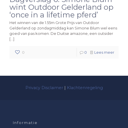
wint Outdoor Gelderland op
‘once in a lifetime pferd’
Het winnen van de 1.55m Grote Prijs van Outdoor
Gelderland op zondagmiddag kan Simone Blum wel eens
goed van pas komen. De Duitse amazone, een outsider
[…]
0
0
Lees meer
Privacy Disclaimer
|
Klachtenregeling
Informatie