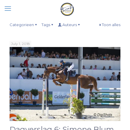
Categorieen
Tags
Auteurs
Toon alles
July 1, 2018
Dagverslag 6: Simone Blum