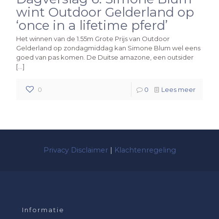
wint Outdoor Gelderland op
‘once in a lifetime pferd’
Het winnen van de 1.55m Grote Prijs van Outdoor
Gelderland op zondagmiddag kan Simone Blum wel eens
goed van pas komen. De Duitse amazone, een outsider
[…]
0
0
Lees meer
Privacy Disclaimer
|
Klachtenregeling
Informatie