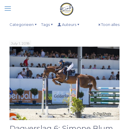
Categorieen
Tags
Auteurs
Toon alles
July 1, 2018
Dagverslag 6: Simone Blum