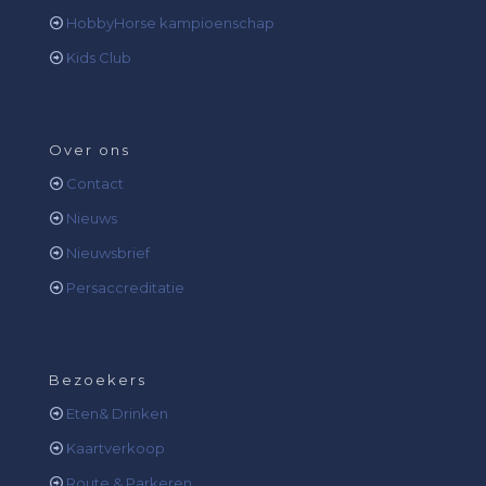
HobbyHorse kampioenschap
Kids Club
Over ons
Contact
Nieuws
Nieuwsbrief
Persaccreditatie
Bezoekers
Eten& Drinken
Kaartverkoop
Route & Parkeren