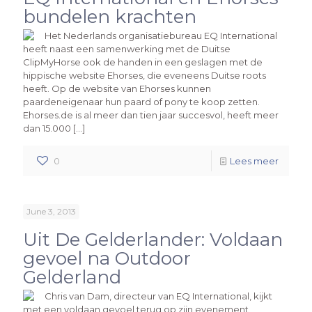
bundelen krachten
Het Nederlands organisatiebureau EQ International
heeft naast een samenwerking met de Duitse
ClipMyHorse ook de handen in een geslagen met de
hippische website Ehorses, die eveneens Duitse roots
heeft. Op de website van Ehorses kunnen
paardeneigenaar hun paard of pony te koop zetten.
Ehorses.de is al meer dan tien jaar succesvol, heeft meer
dan 15.000 […]
0
Lees meer
June 3, 2013
Uit De Gelderlander: Voldaan
gevoel na Outdoor
Gelderland
Chris van Dam, directeur van EQ International, kijkt
met een voldaan gevoel terug op zijn evenement