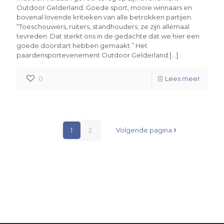
Outdoor Gelderland. Goede sport, mooie winnaars en
bovenal lovende kritieken van alle betrokken partijen.
“Toeschouwers, ruiters, standhouders, ze zijn allemaal
tevreden. Dat sterkt ons in de gedachte dat we hier een
goede doorstart hebben gemaakt.” Het
paardensportevenement Outdoor Gelderland […]
0
Lees meer
1
2
Volgende pagina