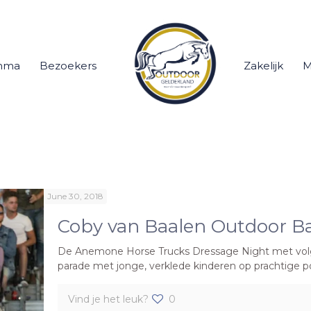
mma
Bezoekers
Zakelijk
M
June 30, 2018
Coby van Baalen Outdoor Ba
De Anemone Horse Trucks Dressage Night met vol
parade met jonge, verklede kinderen op prachtige po
Vind je het leuk?
0