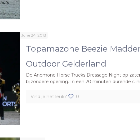
June 24, 2018
Topamazone Beezie Madden 
Outdoor Gelderland
De Anemone Horse Trucks Dressage Night op zaterd
bijzondere opening. In een 20 minuten durende clin
Vind je het leuk?
0