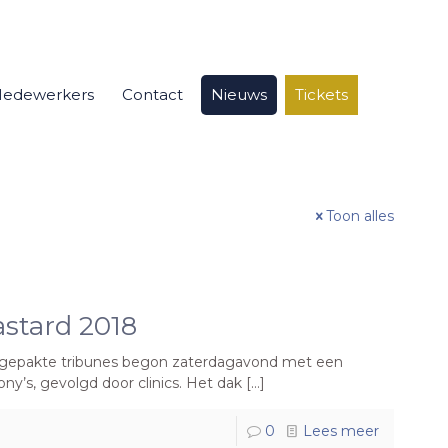
edewerkers
Contact
Nieuws
Tickets
Toon alles
stard 2018
gepakte tribunes begon zaterdagavond met een
ny’s, gevolgd door clinics. Het dak
[…]
0
Lees meer