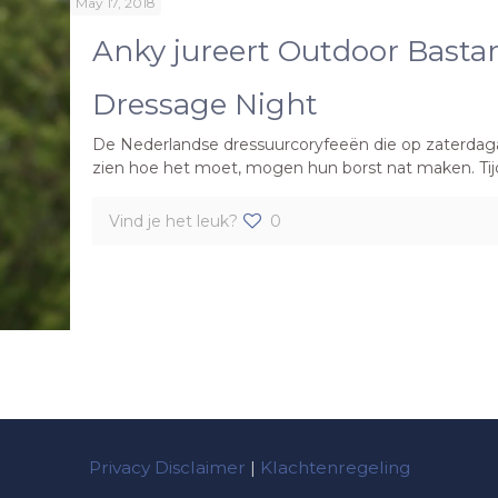
May 17, 2018
Anky jureert Outdoor Bast
Dressage Night
De Nederlandse dressuurcoryfeeën die op zaterdaga
zien hoe het moet, mogen hun borst nat maken. Tij
Vind je het leuk?
0
Privacy Disclaimer
|
Klachtenregeling