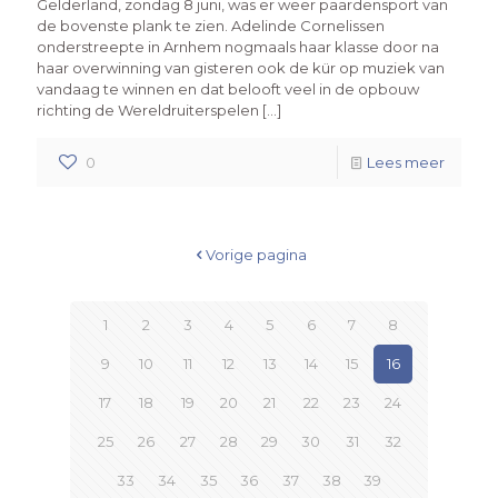
Gelderland, zondag 8 juni, was er weer paardensport van
de bovenste plank te zien. Adelinde Cornelissen
onderstreepte in Arnhem nogmaals haar klasse door na
haar overwinning van gisteren ook de kür op muziek van
vandaag te winnen en dat belooft veel in de opbouw
richting de Wereldruiterspelen […]
0
Lees meer
Vorige pagina
1
2
3
4
5
6
7
8
9
10
11
12
13
14
15
16
17
18
19
20
21
22
23
24
25
26
27
28
29
30
31
32
33
34
35
36
37
38
39