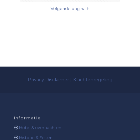
Volgende pagina
Privacy Disclaimer
|
Klachtenregeling
Informatie
Hotel & overnachten
Historie & Feiten