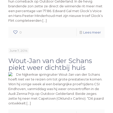
hun comeback op Outdoor Gelderland. In de hevig
brandende zon zette ze direct de winnende rit meer met
een percentage van 77.86. Edward Gal met Glock’s Voice
en Hans Peeter Minderhoud met zijn nieuwe troef Glock’s
Flirt completeerden […]
0
Lees meer
June 7, 2014
Wout-Jan van der Schans
piekt weer dichtbij huis
De Nijjkerkse springruiter Wout-Jan van der Schans
hoeft niet ver te reizen om tot grote prestaties te komen.
Won hij vorige week al een belangrijke proef tijdens CSI
Eindhoven, vanmiddag was hij weer onovertroffen in de
Audi Zenna Prijs op Outdoor Gelderland. Beide zeges
zette hij neer met Capetown (Oklund x Carlino). “Dit paard
ontwikkelt […]