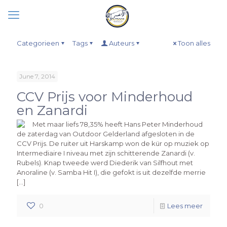
Categorieen
Tags
Auteurs
Toon alles
June 7, 2014
CCV Prijs voor Minderhoud
en Zanardi
Met maar liefs 78,35% heeft Hans Peter Minderhoud
de zaterdag van Outdoor Gelderland afgesloten in de
CCV Prijs. De ruiter uit Harskamp won de kür op muziek op
Intermediaire I niveau met zijn schitterende Zanardi (v.
Rubels). Knap tweede werd Diederik van Silfhout met
Anoraline (v. Samba Hit I), die gefokt is uit dezelfde merrie
[…]
0
Lees meer