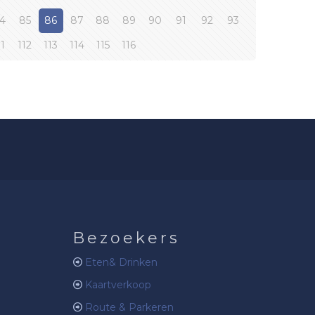
4
85
86
87
88
89
90
91
92
93
11
112
113
114
115
116
Bezoekers
Eten& Drinken
Kaartverkoop
Route & Parkeren