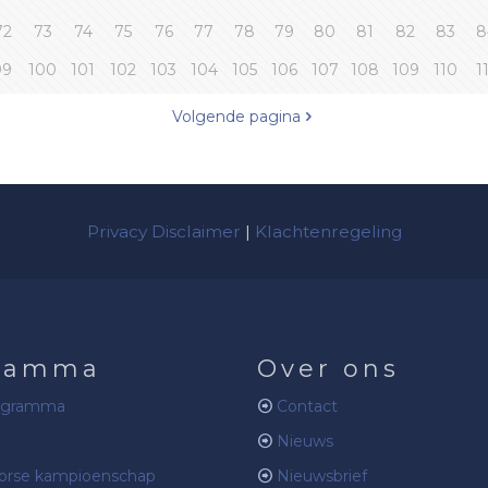
72
73
74
75
76
77
78
79
80
81
82
83
8
99
100
101
102
103
104
105
106
107
108
109
110
1
Volgende pagina
Privacy Disclaimer
|
Klachtenregeling
ramma
Over ons
ogramma
Contact
Nieuws
rse kampioenschap
Nieuwsbrief