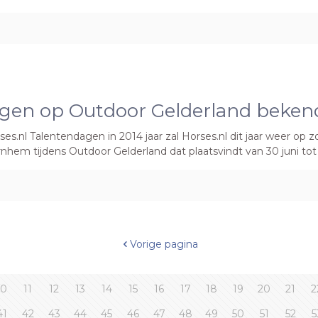
gen op Outdoor Gelderland beken
es.nl Talentendagen in 2014 jaar zal Horses.nl dit jaar weer op 
nhem tijdens Outdoor Gelderland dat plaatsvindt van 30 juni tot e
Vorige pagina
10
11
12
13
14
15
16
17
18
19
20
21
2
41
42
43
44
45
46
47
48
49
50
51
52
5