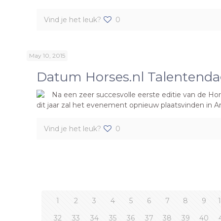
Vind je het leuk?
0
May 10, 2015
Datum Horses.nl Talentenda
Na een zeer succesvolle eerste editie van de Hors
dit jaar zal het evenement opnieuw plaatsvinden in Ar
Vind je het leuk?
0
1
2
3
4
5
6
7
8
9
32
33
34
35
36
37
38
39
40