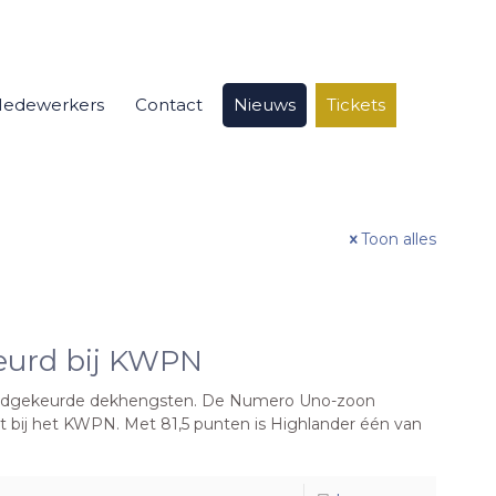
edewerkers
Contact
Nieuws
Tickets
Toon alles
eurd bij KWPN
-goedgekeurde dekhengsten. De Numero Uno-zoon
et bij het KWPN. Met 81,5 punten is Highlander één van