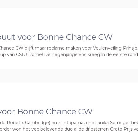
ebuut voor Bonne Chance CW
nce CW blijft maar reclame maken voor Veulenveiling Prinsje
s Cup van CSIO Rome! De negenjarige vos kreeg in de eerste ronde
5 voor Bonne Chance CW
Rouet x Cambridge) en zijn topamazone Janika Sprunger hebbe
der won het veelbelovende duo al de driesterren Grote Prijs va