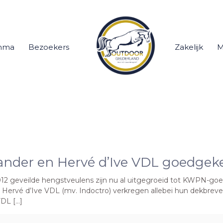
mma
Bezoekers
Zakelijk
M
ander en Hervé d’Ive VDL goedgek
012 geveilde hengstveulens zijn nu al uitgegroeid tot KWPN
n Hervé d’Ive VDL (mv. Indoctro) verkregen allebei hun dekbrev
VDL […]