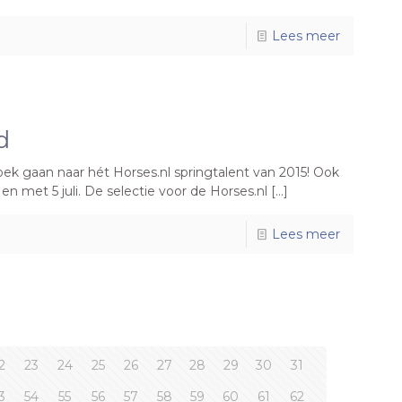
Lees meer
d
zoek gaan naar hét Horses.nl springtalent van 2015! Ook
n met 5 juli. De selectie voor de Horses.nl […]
Lees meer
2
23
24
25
26
27
28
29
30
31
3
54
55
56
57
58
59
60
61
62