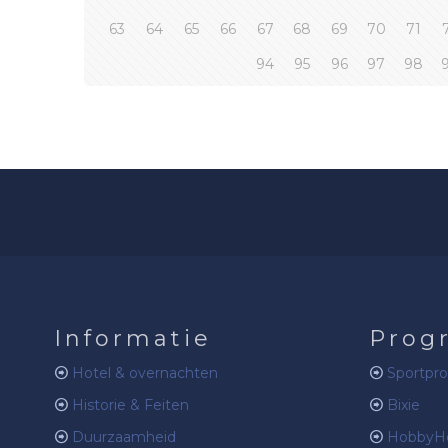
63
64
65
66
67
68
69
70
71
94
95
96
97
98
Informatie
Prog
Hotel & overnachten
Sportpr
Historie & Feiten
Bixie
Duurzaamheid
HobbyHo