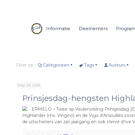
Informatie
Deelnemers
Progra
Filter op
Categorieen
Tags
Auteurs
May 23, 2015
Prinsjesdag-hengsten Highl
ERMELO – Twee op Veulenveiling Prinsjesdag 2
Highlander (mv. Vingino) en de Vigo d’Arsouilles-zoo
de uitschieters van zijn jaargang en ook Hervé d’Ive 