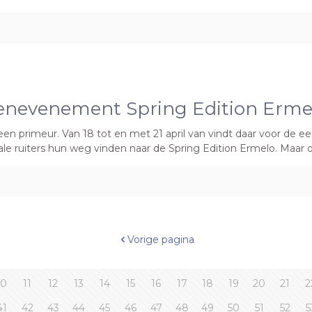
enevenement Spring Edition Erme
n primeur. Van 18 tot en met 21 april van vindt daar voor de eer
nale ruiters hun weg vinden naar de Spring Edition Ermelo. Maar
Vorige pagina
10
11
12
13
14
15
16
17
18
19
20
21
2
41
42
43
44
45
46
47
48
49
50
51
52
5