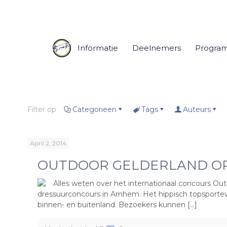
Informatie
Deelnemers
Progra
Filter op
Categorieen
Tags
Auteurs
April 2, 2014
OUTDOOR GELDERLAND OP
Alles weten over het internationaal concours Out
dressuurconcours in Arnhem. Het hippisch topsportev
binnen- en buitenland. Bezoekers kunnen […]