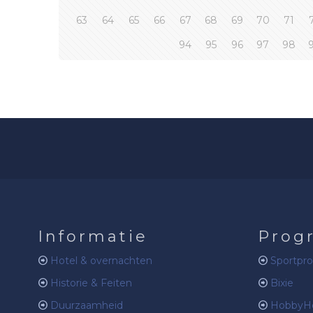
63
64
65
66
67
68
69
70
71
94
95
96
97
98
Informatie
Prog
Hotel & overnachten
Sportpr
Historie & Feiten
Bixie
Duurzaamheid
HobbyHo