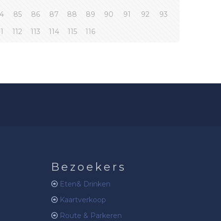
4
85
86
87
88
89
90
91
92
93
11
112
113
114
115
116
Bezoekers
Eten& Drinken
Kaartverkoop
Route & Parkeren