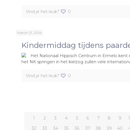
Vind je het leuk?
0
March 21, 2014
Kindermiddag tijdens paard
Het Nationaal Hippisch Centrum in Ermelo kent ee
het NK springen in het kielzog zullen vele internatio
Vind je het leuk?
0
1
2
3
4
5
6
7
8
9
32
33
34
35
36
37
38
39
40