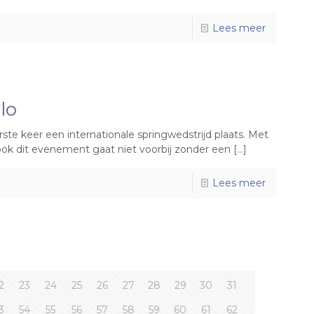
Lees meer
lo
ste keer een internationale springwedstrijd plaats. Met
 ook dit evenement gaat niet voorbij zonder een […]
Lees meer
2
23
24
25
26
27
28
29
30
31
3
54
55
56
57
58
59
60
61
62