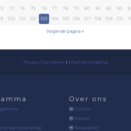
72
73
74
75
76
77
78
79
80
81
82
83
8
99
100
101
102
103
104
105
106
107
108
109
110
1
Volgende pagina
Privacy Disclaimer
|
Klachtenregeling
ramma
Over ons
ogramma
Contact
Nieuws
rse kampioenschap
Nieuwsbrief