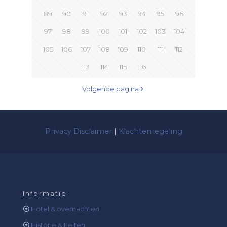
89
90
91
92
93
94
95
96
97
98
99
100
101
102
103
104
105
106
107
108
109
110
111
112
113
114
115
116
Volgende pagina
Privacy Disclaimer
|
Klachtenregeling
Informatie
Hotel & overnachten
Historie & Feiten